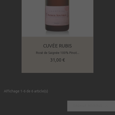
CUVÉE RUBIS
Rosé de Saignée 100% Pinot...
Prix
31,00 €
Affichage 1-6 de 6 article(s)

Retour en haut