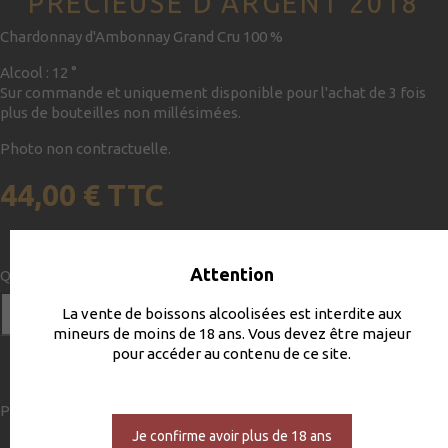
PRÉCIEUSE D'ARGENT 2018
Chardonnay d'Ambonnay Grand Cru 100 %
Alcool : 12 °
Sur commande et uniquement disponible pour l'achat de 3 fois
plus de bouteilles non millésimées.
Photo non contractuelle.
44,00 €
TTC
Attention
Quantité

AJOUTER AU PANIER
La vente de boissons alcoolisées est interdite aux
mineurs de moins de 18 ans. Vous devez être majeur
pour accéder au contenu de ce site.
Partager
Je confirme avoir plus de 18 ans